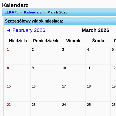
Kalendarz
ELKA75
►
Kalendarz
►
March 2026
Szczegółowy widok miesiąca:
◄
February 2026
March 2026
Niedziela
Poniedziałek
Wtorek
Środa
1
2
3
4
5
8
9
10
11
12
15
16
17
18
19
22
23
24
25
26