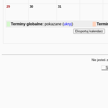
29
30
31
Terminy globalne:
pokazane (
ukryj
)
Termi
Nie jesteś 
S