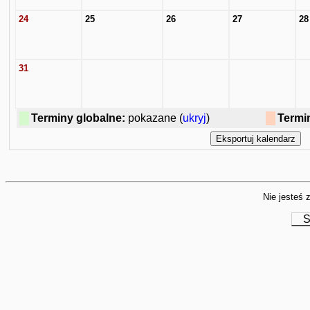
24
25
26
27
28
31
Terminy globalne:
pokazane (
ukryj
)
Termi
Nie jesteś 
S