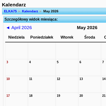
Kalendarz
ELKA75
►
Kalendarz
►
May 2026
Szczegółowy widok miesiąca:
◄
April 2026
May 2026
Niedziela
Poniedziałek
Wtorek
Środa
3
4
5
6
7
10
11
12
13
14
17
18
19
20
21